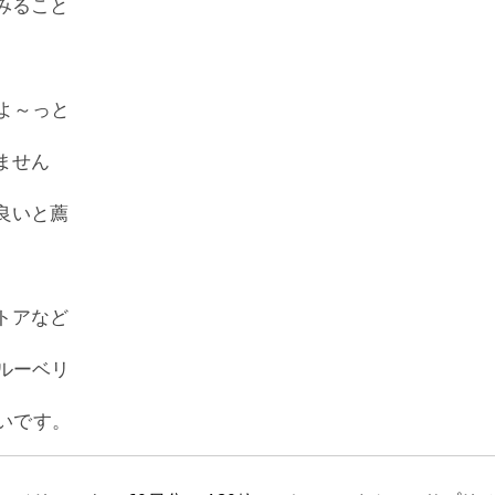
みること
よ～っと
ません
良いと薦
トアなど
ルーベリ
いです。