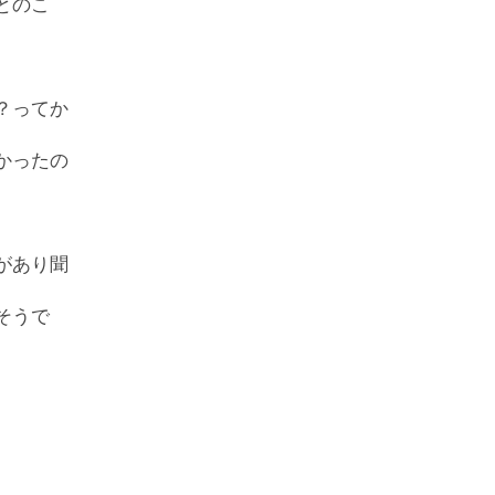
とのこ
？ってか
かったの
があり聞
そうで