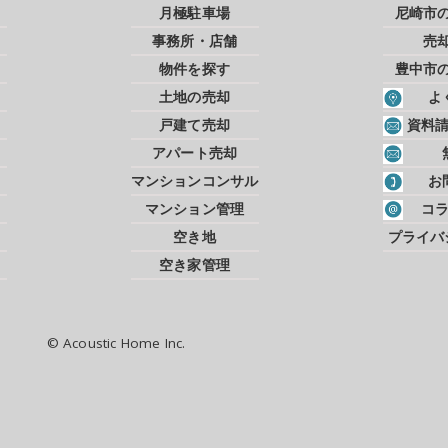
月極駐車場
尼崎市
事務所・店舗
売
物件を探す
豊中市
土地の売却
よ
戸建て売却
資料
アパート売却
マンションコンサル
お
マンション管理
コ
空き地
プライバ
空き家管理
© Acoustic Home Inc.