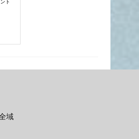
ント 
全域