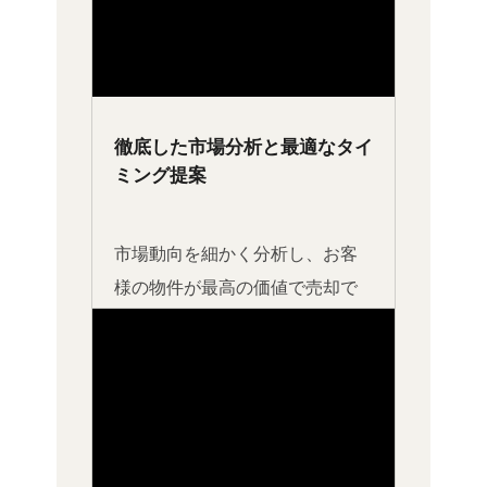
く、地域密着型のサービスが評
価されています。
徹底した市場分析と最適なタイ
ミング提案
市場動向を細かく分析し、お客
様の物件が最高の価値で売却で
きるタイミングを的確に見極め
ます。不動産市場の変動を見逃
さず、お客様にとって最も有利
な時期に売却をサポートしま
す。