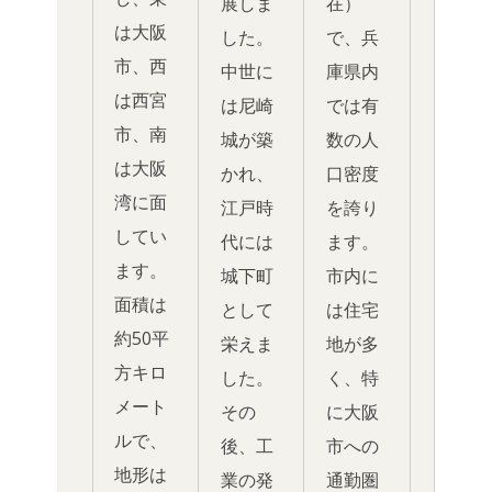
展しま
在）
は大阪
した。
で、兵
市、西
中世に
庫県内
は西宮
は尼崎
では有
市、南
城が築
数の人
は大阪
かれ、
口密度
湾に面
江戸時
を誇り
してい
代には
ます。
ます。
城下町
市内に
面積は
として
は住宅
約50平
栄えま
地が多
方キロ
した。
く、特
メート
その
に大阪
ルで、
後、工
市への
地形は
業の発
通勤圏