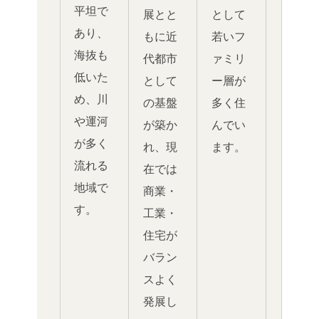
平坦で
展とと
として
あり、
もに近
若いフ
海抜も
代都市
ァミリ
低いた
として
ー層が
め、川
の基盤
多く住
や運河
が築か
んでい
が多く
れ、現
ます。
流れる
在では
地域で
商業・
す。
工業・
住宅が
バラン
スよく
発展し