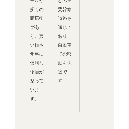
ールや
どの主
多くの
要幹線
商店街
道路も
があ
通じて
り、買
おり、
い物や
自動車
食事に
での移
便利な
動も快
環境が
適で
整って
す。
いま
す。