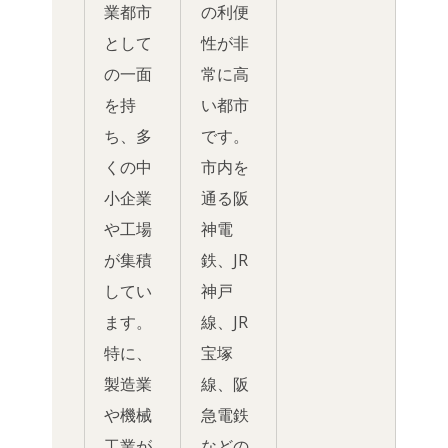
業都市
の利便
として
性が非
の一面
常に高
を持
い都市
ち、多
です。
くの中
市内を
小企業
通る阪
や工場
神電
が集積
鉄、JR
してい
神戸
ます。
線、JR
特に、
宝塚
製造業
線、阪
や機械
急電鉄
工業が
などの