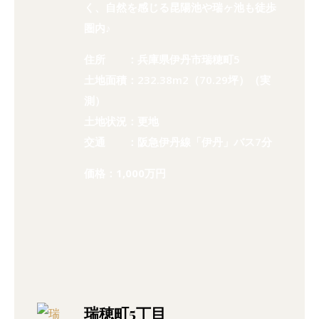
く、自然を感じる昆陽池や瑞ヶ池も徒歩
圏内♪
住所 ：兵庫県伊丹市瑞穂町5
土地面積：232.38m2（70.29坪）（実
測）
土地状況：更地
交通 ：阪急伊丹線「伊丹」バス7分
価格：1,000万円
瑞穂町5丁目