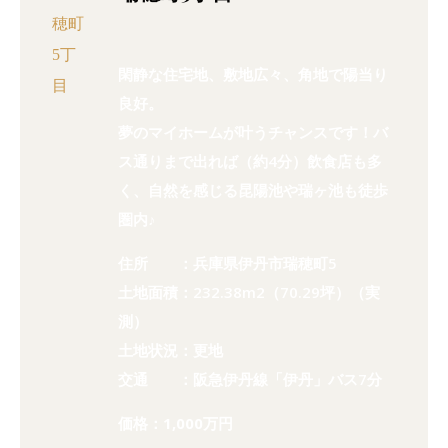
閑静な住宅地、敷地広々、角地で陽当り
良好。
夢のマイホームが叶うチャンスです！バ
ス通りまで出れば（約4分）飲食店も多
く、自然を感じる昆陽池や瑞ヶ池も徒歩
圏内♪
住所 ：兵庫県伊丹市瑞穂町5
土地面積：232.38m2（70.29坪）（実
測）
土地状況：更地
交通 ：阪急伊丹線「伊丹」バス7分
価格：1,000万円