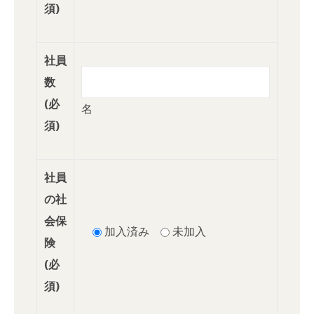
須)
社員
数
(必
名
須)
社員
の社
会保
加入済み
未加入
険
(必
須)