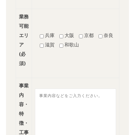
業務
可能
エリ
兵庫
大阪
京都
奈良
ア
滋賀
和歌山
(必
須)
事業
内
容・
特
徴・
工事