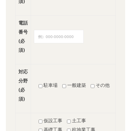
須)
電話
番号
(必
須)
対応
分野
駐車場
一般建築
その他
(必
須)
仮設工事
土工事
基礎工事
杭地業工事