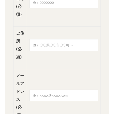
(必
須)
ご住
所
(必
須)
メー
ルア
ドレ
ス
(必