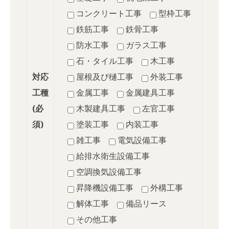
コンクリート工事
型枠工事
鉄筋工事
鉄骨工事
防水工事
ガラス工事
石・タイル工事
木工事
対応
屋根及び樋工事
外装工事
工種
金属工事
金属建具工事
(必
木製建具工事
左官工事
須)
塗装工事
内装工事
雑工事
電気設備工事
給排水衛生設備工事
空調換気設備工事
昇降機設備工事
外構工事
解体工事
備品リース
その他工事