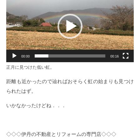
画
プ
レ
ー
ヤ
ー
00:00
00:16
正月に見つけた低い虹。
距離も近かったので辿ればおそらく虹の始まりも見つけ
られたはず。
いかなかったけどね．．．
◇◇◇伊丹の不動産とリフォームの専門店◇◇◇