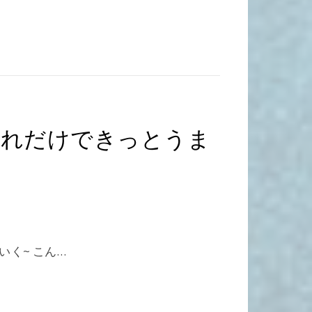
~これだけできっとうま
いく~ こん…