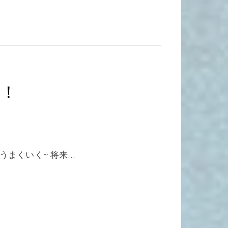
に！
うまくいく~ 将来…