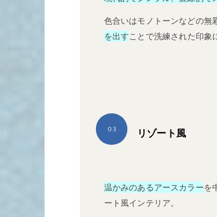
色合いはモノトーンなどの無
を出す
ことで洗練された印象
０3
リゾート風
温かみのあるアースカラー
を
ート風インテリア。