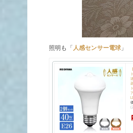
照明も「
人感センサー電球
」
ア
L
(