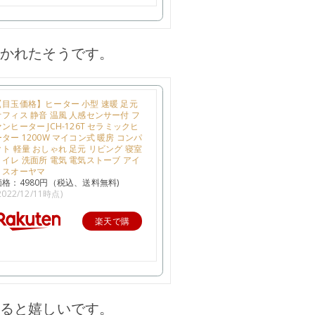
かれたそうです。
【目玉価格】ヒーター 小型 速暖 足元
オフィス 静音 温風 人感センサー付 フ
ァンヒーター JCH-126T セラミックヒ
ーター 1200W マイコン式 暖房 コンパ
クト 軽量 おしゃれ 足元 リビング 寝室
トイレ 洗面所 電気 電気ストーブ アイ
リスオーヤマ
価格：4980円（税込、送料無料)
2022/12/11時点)
楽天で購
入
ると嬉しいです。