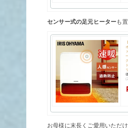
センサー式の足元ヒーター
も置
(
お母様に末長くご愛用いただけ