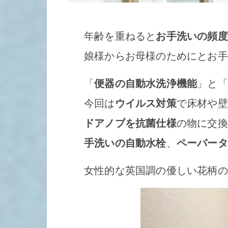
年齢を重ねると
お手洗いの頻度
娘様からお母様のためにとお手
「
便器の自動水洗浄機能
」と「
今回は
ウイルス対策
で床材や壁
ドアノブを抗菌仕様
の物に交換
手洗いの自動水栓
、
ペーパータ
女性的な英国調の優しい花柄の