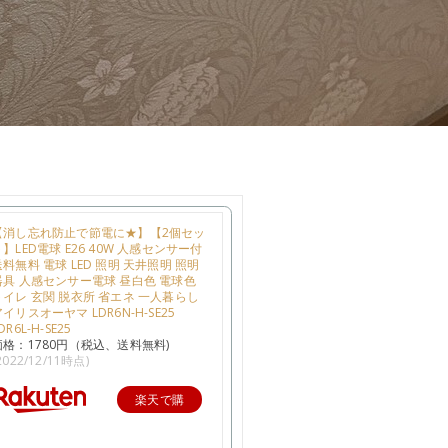
【消し忘れ防止で節電に★】【2個セッ
ト】LED電球 E26 40W 人感センサー付
送料無料 電球 LED 照明 天井照明 照明
器具 人感センサー電球 昼白色 電球色
トイレ 玄関 脱衣所 省エネ 一人暮らし
イリスオーヤマ LDR6N-H-SE25
DR6L-H-SE25
価格：1780円（税込、送料無料)
2022/12/11時点)
楽天で購
入