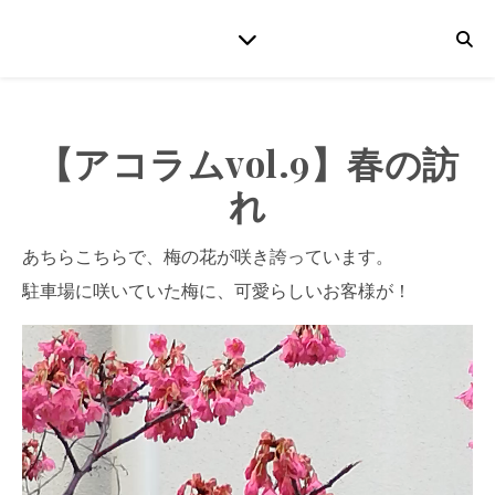
【アコラムvol.9】春の訪
れ
あちらこちらで、梅の花が咲き誇っています。
駐車場に咲いていた梅に、可愛らしいお客様が！
動
画
プ
レ
ー