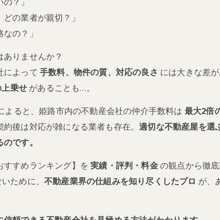
いの？」
、どの業者が親切？」
格なの？」
はありませんか？
社によって
手数料、物件の質、対応の良さ
には大きな差が
の上乗せ
があることも…。
】によると、姫路市内の不動産会社の仲介手数料は
最大2倍
契約後は対応が雑になる業者も存在。
適切な不動産屋を選
るのです。
おすすめランキング】を
実績・評判・料金
の観点から徹底
ないために、
不動産業界の仕組みを知り尽くしたプロ
が、
に信頼できる不動産会社を見極める方法がわかります。