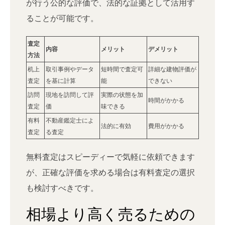
が行う公的な評価で、法的な証拠として活用す
ることが可能です。
査定
内容
メリット
デメリット
方法
机上
取引事例やデータ
短時間で査定可
詳細な建物評価が
査定
を基に計算
能
できない
訪問
現地を訪問して評
実際の状態を加
時間がかかる
査定
価
味できる
有料
不動産鑑定士によ
法的に有効
費用がかかる
査定
る査定
無料査定はスピーディーで気軽に依頼できます
が、正確な評価を求める場合は有料査定の選択
も検討すべきです。
相場より高く売るための