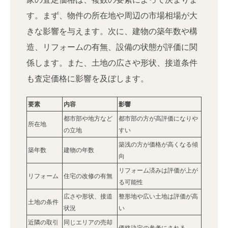
す。まず、物件の所在地や周辺の市場相場が大
きな影響を与えます。次に、建物の築年数や構
造、リフォームの有無、設備の状態が評価に関
係します。また、土地の広さや形状、接道条件
も査定価格に影響を及ぼします。
要素
内容
影響
都市部や地方など
都市部の方が高評価になりや
所在地
の立地
すい
築浅の方が価格が高くなる傾
築年数
建物の年数
向
リフォーム済みは評価が上が
リフォーム
住宅の改修の有無
る可能性
広さや形状、接道
整形地や広い土地は評価が高
土地の条件
状況
い
近隣の取引
同じエリアの売却
価格決定の参考にされる