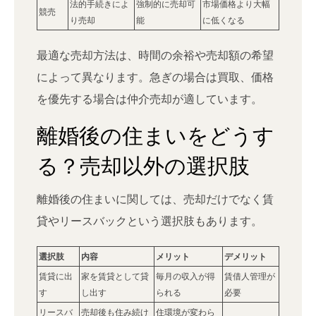
法的手続きによ
強制的に売却可
市場価格より大幅
競売
り売却
能
に低くなる
最適な売却方法は、時間の余裕や売却額の希望
によって異なります。急ぎの場合は買取、価格
を優先する場合は仲介売却が適しています。
離婚後の住まいをどうす
る？売却以外の選択肢
離婚後の住まいに関しては、売却だけでなく賃
貸やリースバックという選択肢もあります。
選択肢
内容
メリット
デメリット
賃貸に出
家を賃貸として貸
毎月の収入が得
賃借人管理が
す
し出す
られる
必要
リースバ
売却後も住み続け
住環境が変わら