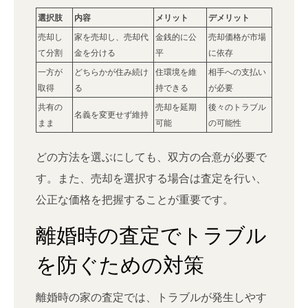
選択肢
内容
メリット
デメリット
売却し
家を売却し、売却代
金銭的に公
売却価格が市場
て分割
金を分ける
平
に依存
一方が
どちらかが住み続け
住環境を維
相手への支払い
取得
る
持できる
が必要
共有の
売却を延期
後々のトラブル
名義を変更せず維持
まま
可能
の可能性
どの方法を選ぶにしても、双方の合意が必要で
す。また、売却を選択する場合は査定を行い、
公正な価格を把握することが重要です。
離婚時の査定でトラブル
を防ぐための対策
離婚時の家の査定では、トラブルが発生しやす