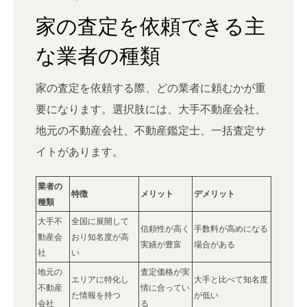
家の査定を依頼できる主
な業者の種類
家の査定を依頼する際、どの業者に頼むかが重
要になります。選択肢には、大手不動産会社、
地元の不動産会社、不動産鑑定士、一括査定サ
イトがあります。
業者の
特徴
メリット
デメリット
種類
大手不
全国に展開して
信頼性が高く
手数料が高めになる
動産会
おり知名度が高
実績が豊富
場合がある
社
い
地元の
査定価格が実
エリアに特化し
大手と比べて知名度
不動産
情に合ってい
た情報を持つ
が低い
会社
る