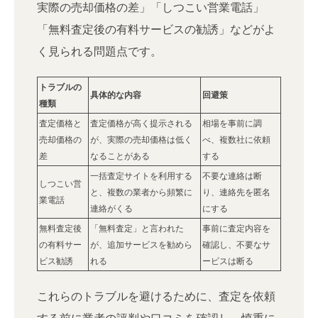
実際の売却価格の差」「しつこい営業電話」
「無料査定後の有料サービスの勧誘」などがよ
く見られる問題点です。
トラブルの
具体的な内容
回避策
種類
査定価格と
査定価格が高く提示される
相場を事前に調
売却価格の
が、実際の売却価格は低く
べ、複数社に依頼
差
なることがある
する
一括査定サイトを利用する
不要な連絡は断
しつこい営
と、複数の業者から頻繁に
り、連絡先を匿名
業電話
連絡がくる
にする
無料査定後
「無料査定」と言われた
事前に査定内容を
の有料サー
が、追加サービスを勧めら
確認し、不要なサ
ビス勧誘
れる
ービスは断る
これらのトラブルを避けるために、査定を依頼
する前に業者の評判や口コミを確認し、慎重に