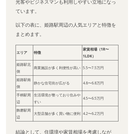
光客やビジネスマンも利用しやすい立地になっ
ています。
以下の表に、姫路駅周辺の人気エリアと特徴を
まとめます。
家賃相場（1R〜
エリア
特徴
1LDK）
姫路駅北
商業施設が多く利便性が高い
5.5〜7.5万円
側
姫路駅南
静かな住宅街が広がる
4.8〜6.8万円
側
手柄駅周
生活環境が整っており住みや
4.5〜6.5万円
辺
すい
飾磨駅周
大型店舗が多く買い物に便利
4.2〜6.2万円
辺
結論として、住環境や家賃相場を考慮しなが