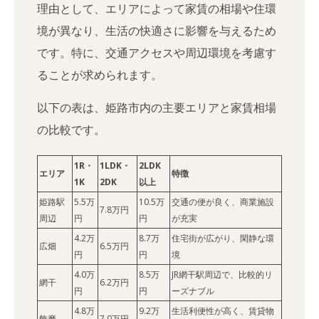
理由として、エリアによって家賃の相場や住環
境が異なり、生活の快適さに影響を与えるため
です。特に、交通アクセスや周辺環境を考慮す
ることが求められます。
以下の表は、姫路市内の主要エリアと家賃相場
の比較です。
1R・
1LDK・
2LDK
エリア
特徴
1K
2DK
以上
姫路駅
5.5万
10.5万
交通の便が良く、商業施設
7.8万円
周辺
円
円
が充実
4.2万
8.7万
住宅街が広がり、閑静な環
広畑
6.5万円
円
円
境
4.0万
8.5万
JR網干駅周辺で、比較的リ
網干
6.2万円
円
円
ーズナブル
4.8万
9.2万
生活利便性が高く、賃貸物
飾磨
7.0万円