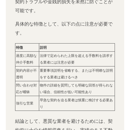
契約トラブルや金銭的損失を未然に防ぐことが
可能です。
具体的な特徴として、以下の点に注意が必要で
す。
特徴
説明
過度に高額な
法律で定められた上限を超える手数料を請求す
仲介手数料
る業者には注意が必要
契約内容が不
重要事項説明を省略する、または不明瞭な説明
透明
をする業者は避けるべき
問い合わせ対
物件の詳細を質問しても明確な回答が得られな
応が曖昧
い場合、信頼性が低い可能性あり
早急な契約を迫る業者は慎重に検討する必要あ
強引な営業
り
結論として、悪質な業者を避けるためには、契
約前に十分な情報収集を行い、実績のある不動