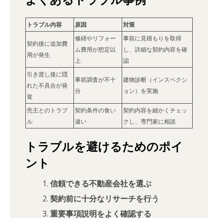
トラブル内容
原因
対策
修繕やリフォー
事前に見積もりを取得
契約後に追加費
ム費用が想定以
し、詳細な契約内容を確
用が発生
上
認
引き渡し後に隠
事前調査が不十
建物診断（インスペクシ
れた不具合が発
分
ョン）を実施
覚
売主とのトラブ
契約条件の食い
契約内容を細かくチェッ
ル
違い
クし、専門家に相談
トラブルを避けるためのポイ
ント
信頼できる不動産会社を選ぶ
契約前に十分なリサーチを行う
重要事項説明をよく確認する