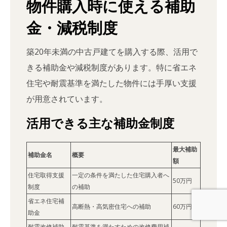
物件購入時に使える補助
金・減税制度
築20年未満の中古戸建てを購入する際、活用で
きる補助金や減税制度があります。特に省エネ
住宅や耐震基準を満たした物件には手厚い支援
が用意されています。
活用できる主な補助金制度
最大補助
補助金名
概要
額
住宅取得支援
一定の条件を満たした住宅購入者へ
50万円
制度
の補助
省エネ住宅補
高断熱・高気密住宅への補助
60万円
助金
耐震改修補助
耐震基準を満たすための改修費用補