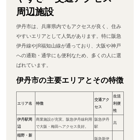
周辺施設
伊丹市は、兵庫県内でもアクセスが良く、住み
やすいエリアとして人気があります。特に阪急
伊丹線やJR福知山線が通っており、大阪や神戸
への通勤・通学にも便利なため、多くの人に選
ばれています。
伊丹市の主要エリアとその特徴
生活
交通アク
エリア名
特徴
利便
セス
性
伊丹駅周
商業施設が充実。阪急伊丹線利用
阪急伊丹
高
辺
で大阪・梅田へアクセス良好。
駅
稲野・新
阪急新伊