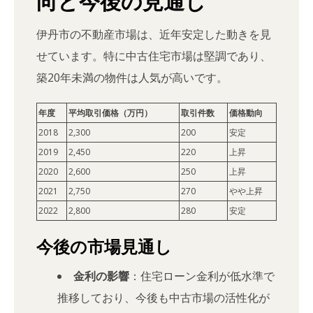
向と今後の見通し
伊丹市の不動産市場は、近年安定した動きを見
せています。特に中古住宅市場は堅調であり、
築20年未満の物件は人気が高いです。
年度
平均取引価格（万円）
取引件数
価格動向
2018
2,300
200
安定
2019
2,450
220
上昇
2020
2,600
250
上昇
2021
2,750
270
やや上昇
2022
2,800
280
安定
今後の市場見通し
金利の影響
：住宅ローン金利が低水準で
推移しており、今後も中古市場の活性化が