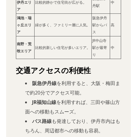
伊丹エリ
比較的静かで住宅街が広がる。
中
丹駅
ア
鴻池・瑞
阪急伊丹
ヶ丘エリ
緑が多く、ファミリー層に人気。
駅からバ
高
ア
ス
JR中山寺
南野・荒
比較的新しい住宅が多いエリア。
駅が最寄
中
牧エリア
り
交通アクセスの利便性
阪急伊丹線
を利用すると、大阪・梅田ま
で約20分でアクセス可能。
JR福知山線
を利用すれば、三田や篠山方
面への移動もスムーズ。
バス路線
も発達しており、伊丹市内はも
ちろん、周辺都市への移動も容易。