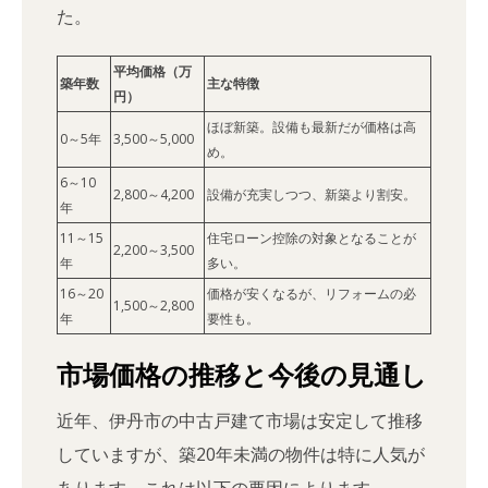
た。
平均価格（万
築年数
主な特徴
円）
ほぼ新築。設備も最新だが価格は高
0～5年
3,500～5,000
め。
6～10
2,800～4,200
設備が充実しつつ、新築より割安。
年
11～15
住宅ローン控除の対象となることが
2,200～3,500
年
多い。
16～20
価格が安くなるが、リフォームの必
1,500～2,800
年
要性も。
市場価格の推移と今後の見通し
近年、伊丹市の中古戸建て市場は安定して推移
していますが、築20年未満の物件は特に人気が
あります。これは以下の要因によります。