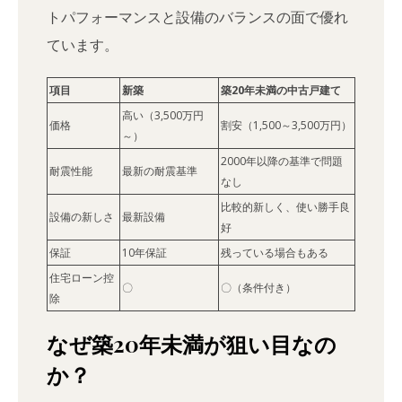
トパフォーマンスと設備のバランスの面で優れ
ています。
項目
新築
築20年未満の中古戸建て
高い（3,500万円
価格
割安（1,500～3,500万円）
～）
2000年以降の基準で問題
耐震性能
最新の耐震基準
なし
比較的新しく、使い勝手良
設備の新しさ
最新設備
好
保証
10年保証
残っている場合もある
住宅ローン控
〇
〇（条件付き）
除
なぜ築20年未満が狙い目なの
か？