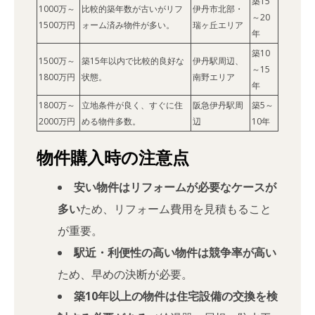
築15
1000万～
比較的築年数が古いがリフ
伊丹市北部・
～20
1500万円
ォーム済み物件が多い。
瑞ヶ丘エリア
年
築10
1500万～
築15年以内で比較的良好な
伊丹駅周辺、
～15
1800万円
状態。
南野エリア
年
1800万～
立地条件が良く、すぐに住
阪急伊丹駅周
築5～
2000万円
める物件多数。
辺
10年
物件購入時の注意点
安い物件はリフォームが必要なケースが
多い
ため、リフォーム費用を見積もること
が重要。
駅近・利便性の高い物件は競争率が高い
ため、早めの決断が必要。
築10年以上の物件は住宅設備の交換を検