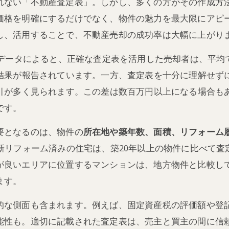
れない「不動産査定表」。しかし、多くの方がその作成方
価格を明確にするだけでなく、物件の魅力を最大限にアピ
し、活用することで、不動産売却の成功率は大幅に上がり
場データによると、正確な査定表を活用した売却者は、平均
結果が報告されています。一方、査定表を十分に理解せず
引が多く見られます。この差は数百万円以上になる場合も
です。
要となるのは、物件の
所在地や築年数、面積、リフォーム
新リフォーム済みの住宅は、築20年以上の物件に比べて査
が良いエリアに位置するマンションは、地方物件と比較し
ます。
的な側面も含まれます。例えば、固定資産税の評価額や登
能性も。適切に記載された査定表は、売主と買主の間に信