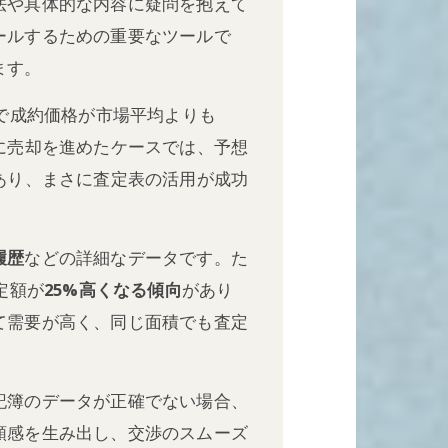
法や具体的な内容に疑問を抱えて
ールするための重要なツールで
ます。
で成約価格が市場平均よりも
に売却を進めたケースでは、予想
あり、まさに査定表の活用が成功
履歴
などの詳細なデータです。た
定額が
25%高くなる傾向
があり
て需要が高く、同じ面積でも査定
記簿のデータが正確でない場合、
頼感を生み出し、交渉のスムーズ