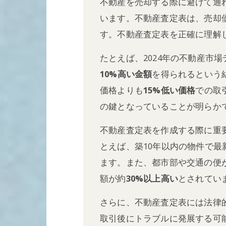
不動産を売却する際に避けて通
います。不動産査定表は、売却
す。不動産査定表を正確に理解
たとえば、2024年の不動産市
10%高い金額
を得られるという
価格よりも
15%低い価格
での取
の鍵となっていることが明らか
不動産査定表を作成する際に重
とえば、築10年以内の物件で最
ます。また、都市部や交通の便
額が約
30%以上高い
とされてい
さらに、不動産査定表には法律
取引後にトラブルに発展する可