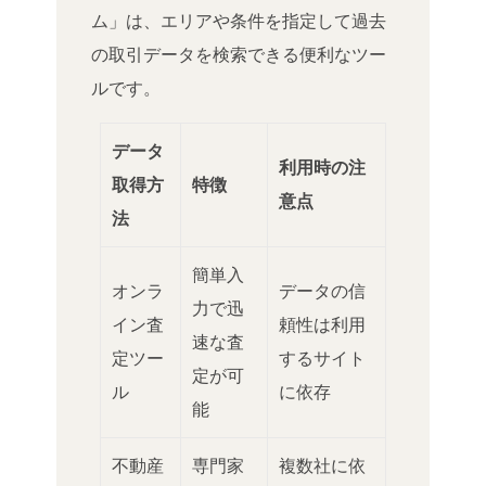
ム」は、エリアや条件を指定して過去
の取引データを検索できる便利なツー
ルです。
データ
利用時の注
取得方
特徴
意点
法
簡単入
オンラ
データの信
力で迅
イン査
頼性は利用
速な査
定ツー
するサイト
定が可
ル
に依存
能
不動産
専門家
複数社に依