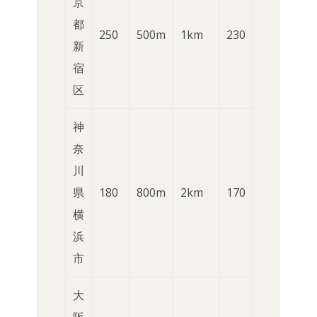
京
都
250
500m
1km
230
新
宿
区
神
奈
川
県
180
800m
2km
170
横
浜
市
大