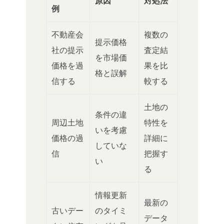
原因
対処法
例
不動産会
複数の
提示価格
社の提示
査定結
を市場価
価格を過
果を比
格と誤解
信する
較する
土地の
条件の違
周辺土地
特性を
いを考慮
価格の過
詳細に
していな
信
把握す
い
る
情報更新
最新の
古いデー
のタイミ
データ