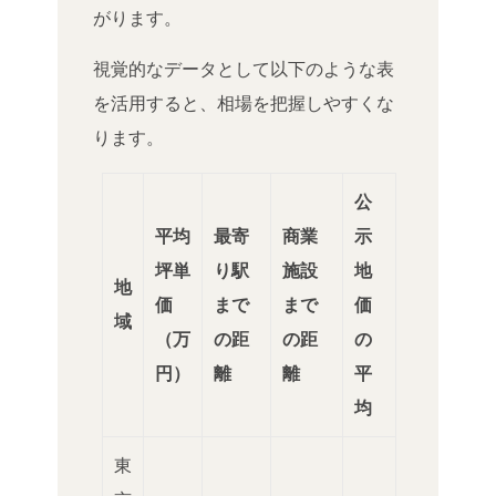
がります。
視覚的なデータとして以下のような表
を活用すると、相場を把握しやすくな
ります。
公
平均
最寄
商業
示
坪単
り駅
施設
地
地
価
まで
まで
価
域
（万
の距
の距
の
円）
離
離
平
均
東