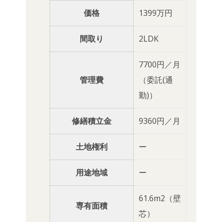
価格
1399万円
間取り
2LDK
7700円／月
管理費
（委託(通
勤)）
修繕積立金
9360円／月
土地権利
ー
用途地域
ー
61.6m2（壁
専有面積
芯）