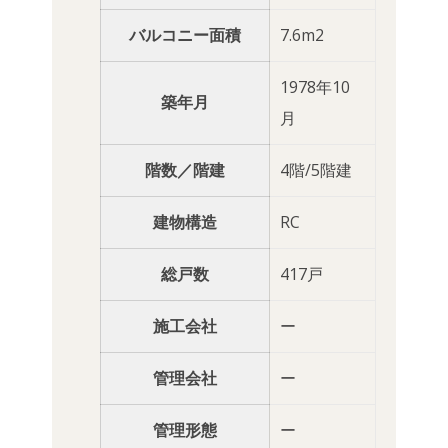
バルコニー面積
7.6m2
1978年10
築年月
月
階数／階建
4階/5階建
建物構造
RC
総戸数
417戸
施工会社
ー
管理会社
ー
管理形態
ー