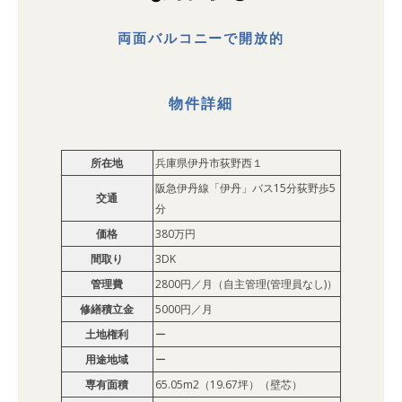
両面バルコニーで開放的
物件詳細
所在地
兵庫県伊丹市荻野西１
阪急伊丹線「伊丹」バス15分荻野歩5
交通
分
価格
380万円
間取り
3DK
管理費
2800円／月（自主管理(管理員なし)）
修繕積立金
5000円／月
土地権利
ー
用途地域
ー
専有面積
65.05m2（19.67坪）（壁芯）