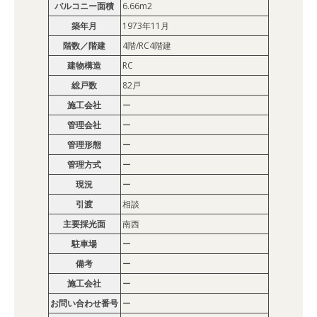
バルコニー面積
6.66m2
築年月
1973年11月
階数／階建
4階/RC4階建
建物構造
RC
総戸数
82戸
施工会社
ー
管理会社
ー
管理形態
ー
管理方式
ー
現況
ー
引渡
相談
主要採光面
南西
駐車場
ー
備考
ー
施工会社
ー
お問い合わせ番号
ー