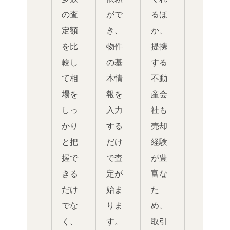
の査
がで
るほ
定額
き、
か、
を比
物件
提携
較し
の基
する
て相
本情
不動
場を
報を
産会
しっ
入力
社も
かり
する
売却
と把
だけ
経験
握で
で査
が豊
きる
定が
富な
だけ
始ま
た
でな
りま
め、
く、
す。
取引