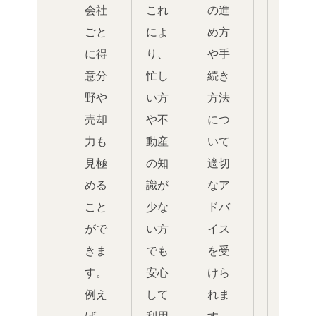
会社
これ
の進
ごと
によ
め方
に得
り、
や手
意分
忙し
続き
野や
い方
方法
売却
や不
につ
力も
動産
いて
見極
の知
適切
める
識が
なア
こと
少な
ドバ
がで
い方
イス
きま
でも
を受
す。
安心
けら
例え
して
れま