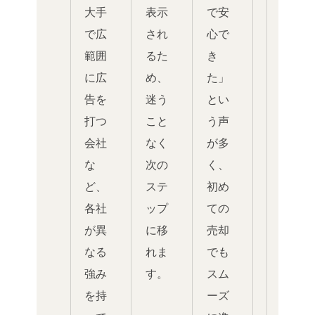
大手
表示
で安
で広
され
心で
範囲
るた
き
に広
め、
た」
告を
迷う
とい
打つ
こと
う声
会社
なく
が多
な
次の
く、
ど、
ステ
初め
各社
ップ
ての
が異
に移
売却
なる
れま
でも
強み
す。
スム
を持
ーズ