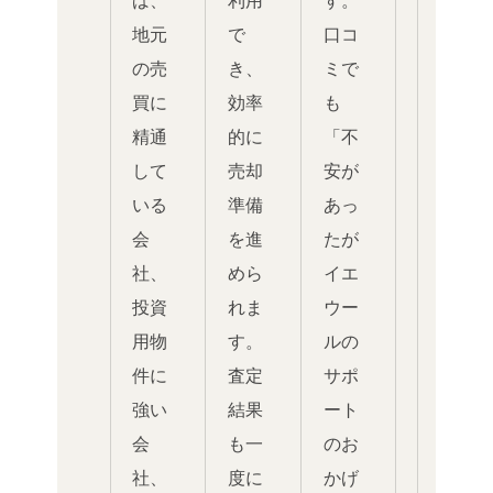
ば、
利用
す。
地元
で
口コ
の売
き、
ミで
買に
効率
も
精通
的に
「不
して
売却
安が
いる
準備
あっ
会
を進
たが
社、
めら
イエ
投資
れま
ウー
用物
す。
ルの
件に
査定
サポ
強い
結果
ート
会
も一
のお
社、
度に
かげ