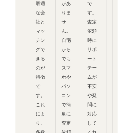
最適
があ
で
な会
りま
す。
社と
せ
査定
マッ
ん。
依頼
チン
自宅
時に
グで
から
サポ
きる
でも
ート
のが
スマ
チー
特徴
ホや
ムが
で
パソ
不安
す。
コン
や疑
これ
で簡
問に
によ
単に
対応
り、
査定
して
多数
依頼
くれ