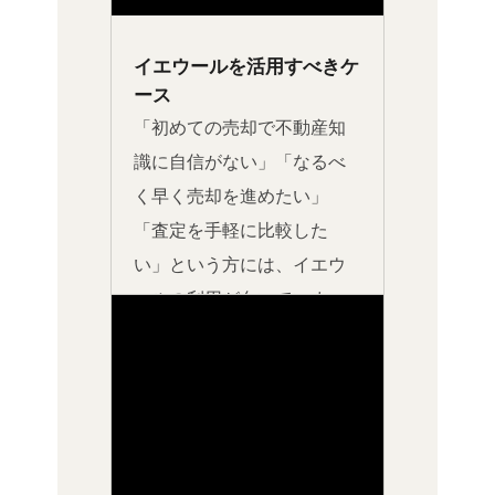
イエウールを活用すべきケ
ース
「初めての売却で不動産知
識に自信がない」「なるべ
く早く売却を進めたい」
「査定を手軽に比較した
い」という方には、イエウ
ールの利用が向いていま
す。複数の業者から一括で
査定が受けられるため、時
間を節約しながら最適な業
者を見つけられるでしょ
う。