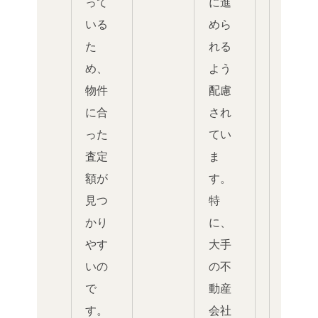
って
に進
いる
めら
た
れる
め、
よう
物件
配慮
に合
され
った
てい
査定
ま
額が
す。
見つ
特
かり
に、
やす
大手
いの
の不
で
動産
す。
会社