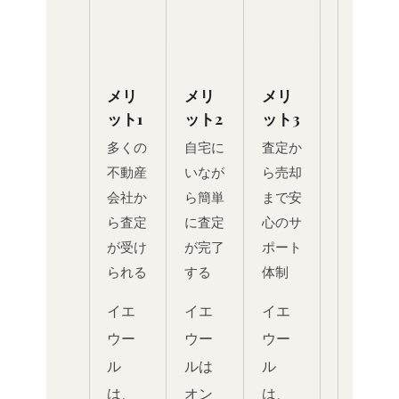
メリ
メリ
メリ
ット1
ット2
ット3
多くの
自宅に
査定か
不動産
いなが
ら売却
会社か
ら簡単
まで安
ら査定
に査定
心のサ
が受け
が完了
ポート
られる
する
体制
イエ
イエ
イエ
ウー
ウー
ウー
ル
ルは
ル
は、
オン
は、