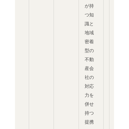
が持
つ知
識と
地域
密着
型の
不動
産会
社の
対応
力を
併せ
持つ
提携