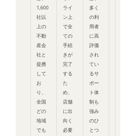
1,600
ライ
多く
社以
ン上
の利
上の
で全
用者
不動
ての
に高
産会
手続
評価
社と
きが
され
提携
完了
てい
して
する
るサ
お
た
ポー
り、
め、
ト体
全国
店舗
制も
どの
に出
強み
地域
向く
のひ
でも
必要
とつ