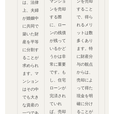
マンショ
ンを売却
は、法律
ンを売却
すること
上、夫婦
する際
で、得ら
が婚姻中
に、ロー
れるメリ
に共同で
ンの残債
ットは数
築いた財
が残って
多くあり
産を平等
いるかど
ます。特
に分割す
うかは非
に財産分
ることが
常に重要
与の観点
求められ
です。も
からは、
ます。マ
し、住宅
売却によ
ンション
ローンが
って得た
はその中
完済され
現金を明
でも大き
ていれ
確に分け
な資産の
ば、売却
ることが
一つであ