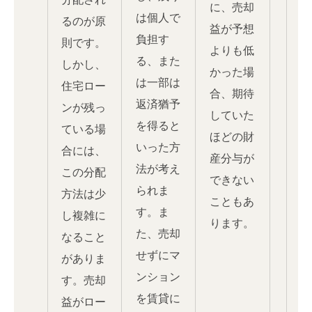
に、売却
は個人で
るのが原
益が予想
負担す
則です。
よりも低
る、また
しかし、
かった場
は一部は
住宅ロー
合、期待
返済猶予
ンが残っ
していた
を得ると
ている場
ほどの財
いった方
合には、
産分与が
法が考え
この分配
できない
られま
方法は少
こともあ
す。ま
し複雑に
ります。
た、売却
なること
せずにマ
がありま
ンション
す。売却
を賃貸に
益がロー