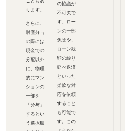
こともあ
の協議が
ります。
不可欠で
す。ロー
さらに、
ンの一部
財産分与
免除や、
の際には
ローン残
現金での
額の繰り
分配以外
延べ返済
に、物理
といった
的にマン
柔軟な対
ションの
応を依頼
一部を
すること
「分与」
も可能で
するとい
す。この
う選択肢
ようなケ