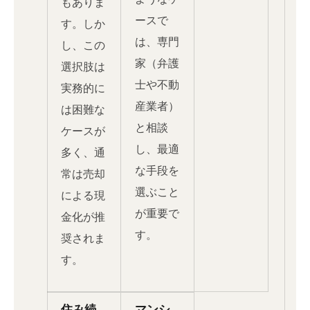
もありま
ースで
す。しか
は、専門
し、この
家（弁護
選択肢は
士や不動
実務的に
産業者）
は困難な
と相談
ケースが
し、最適
多く、通
な手段を
常は売却
選ぶこと
による現
が重要で
金化が推
す。
奨されま
す。
住み続
マンシ