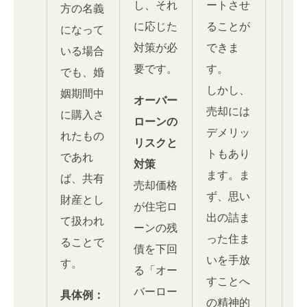
し、それ
ートさせ
方の名義
に応じた
ることが
になって
対策が必
できま
いる場合
要です。
す。
でも、婚
しかし、
姻期間中
オーバー
売却には
に購入さ
ローンの
デメリッ
れたもの
リスクと
トもあり
であれ
対策
ます。ま
ば、共有
売却価格
ず、思い
財産とし
が住宅ロ
出の詰ま
て扱われ
ーンの残
った住ま
ることで
債を下回
いを手放
す。
る「オー
すことへ
バーロー
具体例：
の精神的