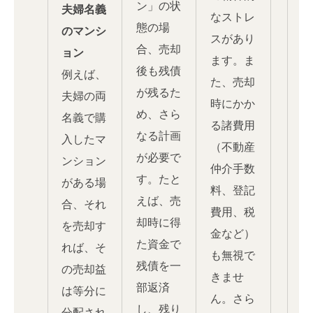
ン」の状
夫婦名義
なストレ
態の場
のマンシ
スがあり
合、売却
ョン
ます。ま
後も残債
例えば、
た、売却
が残るた
夫婦の両
時にかか
め、さら
名義で購
る諸費用
なる計画
入したマ
（不動産
が必要で
ンション
仲介手数
す。たと
がある場
料、登記
えば、売
合、それ
費用、税
却時に得
を売却す
金など）
た資金で
れば、そ
も無視で
残債を一
の売却益
きませ
部返済
は等分に
ん。さら
し、残り
分配され