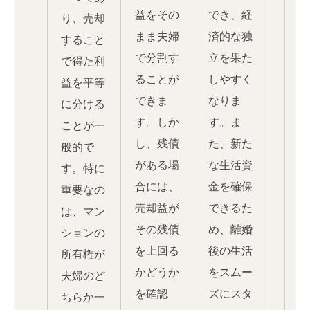
益をその
でき、経
り、売却
まま夫婦
済的な独
すること
で分割す
立を果た
で得た利
ることが
しやすく
益を平等
できま
なりま
に分ける
す。しか
す。ま
ことが一
し、残債
た、新た
般的で
がある場
な生活資
す。特に
合には、
金を確保
重要なの
売却益が
できるた
は、マン
その残債
め、離婚
ションの
を上回る
後の生活
所有権が
かどうか
をスムー
夫婦のど
を確認
ズにスタ
ちらか一