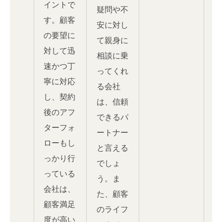
イントで
疑問や不
す。顧客
安に対し
の要望に
て親身に
対して迅
相談に乗
速かつ丁
ってくれ
寧に対応
る会社
し、契約
は、信頼
後のアフ
できるパ
ターフォ
ートナー
ローもし
と言える
っかり行
でしょ
っている
う。ま
会社は、
た、顧客
顧客満足
のライフ
度が高い