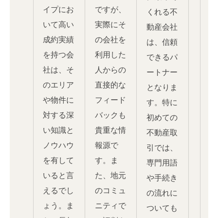
イプにお
ですが、
くれる不
いて高い
実際にそ
動産会社
成約実績
の会社を
は、信頼
を持つ会
利用した
できるパ
社は、そ
人からの
ートナー
のエリア
直接的な
となりま
や物件に
フィード
す。特に
対する深
バックも
初めての
い知識と
貴重な情
不動産取
ノウハウ
報源で
引では、
を有して
す。ま
専門用語
いると言
た、地元
や手続き
えるでし
のコミュ
の流れに
ょう。ま
ニティで
ついても