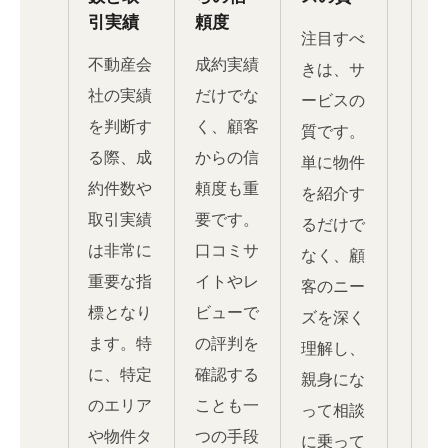
引実績
頼度
注目すべ
不動産会
成約実績
きは、サ
社の実績
だけでな
ービスの
を判断す
く、顧客
質です。
る際、成
からの信
単に物件
約件数や
頼度も重
を紹介す
取引実績
要です。
るだけで
は非常に
口コミサ
なく、顧
重要な指
イトやレ
客のニー
標となり
ビューで
ズを深く
ます。特
の評判を
理解し、
に、特定
確認する
親身にな
のエリア
ことも一
って相談
や物件タ
つの手段
に乗って