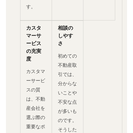
す。
カスタ
相談の
マーサ
しやす
ービス
さ
の充実
初めての
度
不動産取
カスタマ
引では、
ーサービ
分からな
スの質
いことや
は、不動
不安な点
産会社を
が多いも
選ぶ際の
のです。
重要なポ
そうした