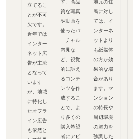
す。高品
地元の住
立てるこ
質な写真
民に対し
とが不可
や動画を
ては、イ
欠です。
使ったバ
ンターネ
近年では
ーチャル
ットより
インター
内見な
も紙媒体
ネット広
ど、視覚
の方が効
告が主流
的に訴え
果的な場
となって
るコンテ
合があり
います
ンツを作
ます。マ
が、地域
成するこ
ンション
に特化し
とで、よ
の特長や
たオフラ
り多くの
周辺環境
イン広告
購入希望
の魅力を
も依然と
者にアピ
強調した