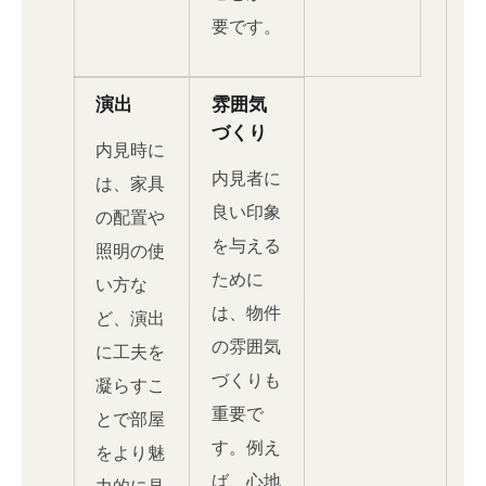
要です。
演出
雰囲気
づくり
内見時に
内見者に
は、家具
良い印象
の配置や
を与える
照明の使
ために
い方な
は、物件
ど、演出
の雰囲気
に工夫を
づくりも
凝らすこ
重要で
とで部屋
す。例え
をより魅
ば、心地
力的に見