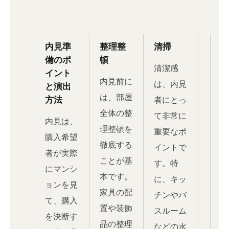
内見準
整理整
清掃
備のポ
頓
清潔感
イント
内見前に
は、内見
と演出
は、部屋
方法
者にとっ
全体の整
て非常に
内見は、
理整頓を
重要なポ
購入希望
徹底する
イントで
者が実際
ことが基
す。特
にマンシ
本です。
に、キッ
ョンを見
家具の配
チンやバ
て、購入
置や装飾
スルーム
を決断す
品の整理
などの水