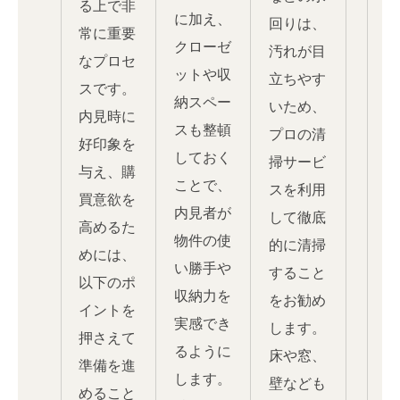
る上で非
に加え、
回りは、
常に重要
クローゼ
汚れが目
なプロセ
ットや収
立ちやす
スです。
納スペー
いため、
内見時に
スも整頓
プロの清
好印象を
しておく
掃サービ
与え、購
ことで、
スを利用
買意欲を
内見者が
して徹底
高めるた
物件の使
的に清掃
めには、
い勝手や
すること
以下のポ
収納力を
をお勧め
イントを
実感でき
します。
押さえて
るように
床や窓、
準備を進
します。
壁なども
めること