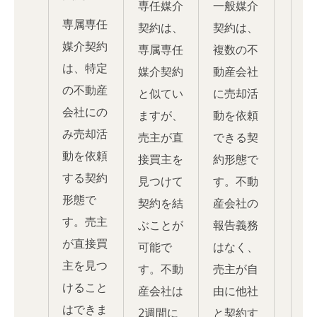
専任媒介
一般媒介
専属専任
契約は、
契約は、
媒介契約
専属専任
複数の不
は、特定
媒介契約
動産会社
の不動産
と似てい
に売却活
会社にの
ますが、
動を依頼
み売却活
売主が直
できる契
動を依頼
接買主を
約形態で
する契約
見つけて
す。不動
形態で
契約を結
産会社の
す。売主
ぶことが
報告義務
が直接買
可能で
はなく、
主を見つ
す。不動
売主が自
けること
産会社は
由に他社
はできま
2週間に
と契約す