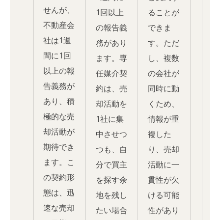
せんが、
1回以上
ることが
不動産会
の報告義
できま
社は1週
務があり
す。ただ
間に1回
ます。専
し、複数
以上の報
任媒介契
の会社が
告義務が
約は、売
同時に動
あり、積
却活動を
くため、
極的な売
1社に集
情報が重
却活動が
中させつ
複した
期待でき
つも、自
り、売却
ます。こ
分で買主
活動に一
の契約形
を探す余
貫性が欠
態は、迅
地を残し
ける可能
速な売却
たい場合
性があり