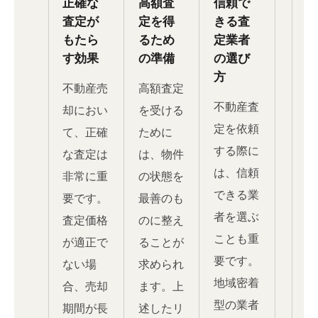
正確な
高額査
信頼で
査定が
定を得
きる査
もたら
るため
定業者
す効果
の準備
の選び
方
不動産売
高額査定
不動産査
却におい
を受ける
定を依頼
て、正確
ために
する際に
な査定は
は、物件
は、信頼
非常に重
の状態を
できる業
要です。
最善のも
者を選ぶ
査定価格
のに整え
ことも重
が適正で
ることが
要です。
ない場
求められ
地域密着
合、売却
ます。上
型の業者
期間が長
述したリ