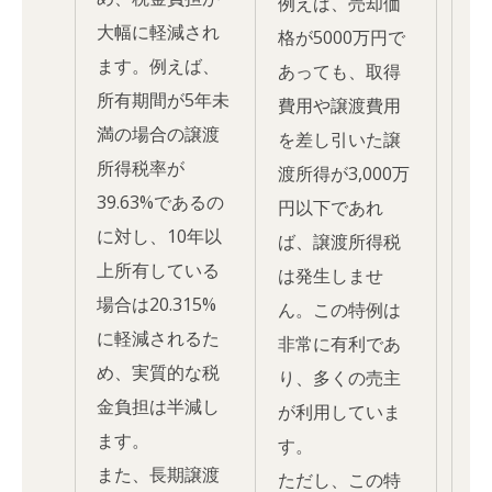
例えば、売却価
大幅に軽減され
格が5000万円で
ます。例えば、
あっても、取得
所有期間が5年未
費用や譲渡費用
満の場合の譲渡
を差し引いた譲
所得税率が
渡所得が3,000万
39.63%であるの
円以下であれ
に対し、10年以
ば、譲渡所得税
上所有している
は発生しませ
場合は20.315%
ん。この特例は
に軽減されるた
非常に有利であ
め、実質的な税
り、多くの売主
金負担は半減し
が利用していま
ます。
す。
また、長期譲渡
ただし、この特