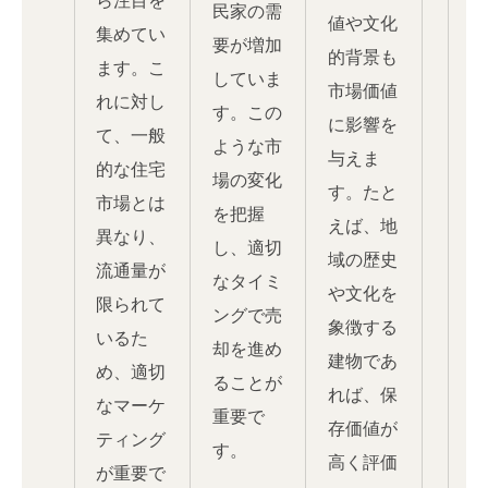
ら注目を
民家の需
値や文化
集めてい
要が増加
的背景も
ます。こ
していま
市場価値
れに対し
す。この
に影響を
て、一般
ような市
与えま
的な住宅
場の変化
す。たと
市場とは
を把握
えば、地
異なり、
し、適切
域の歴史
流通量が
なタイミ
や文化を
限られて
ングで売
象徴する
いるた
却を進め
建物であ
め、適切
ることが
れば、保
なマーケ
重要で
存価値が
ティング
す。
高く評価
が重要で