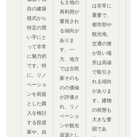
も土地の
は非常に
自の建築
再利用が
重要で、
様式から
重視され
都市部や
特定の買
る傾向が
観光地、
い手にと
ありま
交通の便
って非常
す。一
が良い場
に魅力的
方、地方
所は高値
です。特
では古民
で取引さ
に、リノ
家そのも
れる傾向
ベーショ
のの価値
がありま
ンを前提
が評価さ
す。建物
とした購
れ、リノ
の状態も
入を検討
ベーショ
大きな要
する投資
ンや観光
因であ
家や、自
資源とし