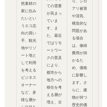
り、シロ
然素材の
ての需要
アリ被害
家に住み
が高まっ
や湿気、
たいとい
ていま
構造的な
うエコ志
す。ま
問題があ
向の買い
た、最近
る場合
手、観光
ではリモ
は、修繕
地やリゾ
ートワー
費用が掛
ート地と
クの普及
かるた
して利用
により、
め、価格
を考える
都市から
に影響し
ビジネス
地方への
ます。さ
オーナー
移住を考
らに、建
など、多
える層が
物が持つ
様な層か
増え、古
歴史的価