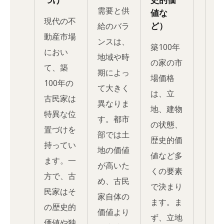
需要と供
値な
現代の不
ど）
給のバラ
動産市場
ンスは、
築100年
におい
地域や時
の家の市
て、築
期によっ
場価格
100年の
て大きく
は、立
古民家は
異なりま
地、建物
特異な位
す。都市
の状態、
置づけを
部では土
歴史的価
持ってい
地の価値
値など多
ます。一
が高いた
くの要素
方で、古
め、古民
で決まり
民家はそ
家自体の
ます。ま
の歴史的
価値より
ず、立地
価値や独