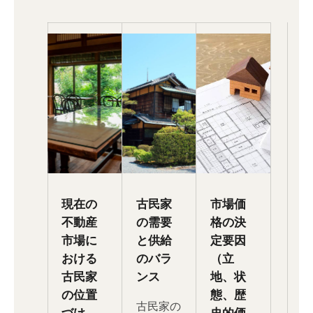
現在の
古民家
市場価
不動産
の需要
格の決
市場に
と供給
定要因
おける
のバラ
（立
古民家
ンス
地、状
の位置
態、歴
古民家の
づけ
史的価