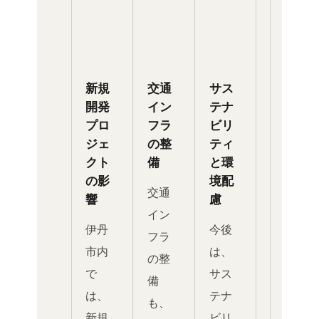
新規
交通
サス
開発
イン
テナ
プロ
フラ
ビリ
ジェ
の整
ティ
クト
備
と環
の影
境配
交通
響
慮
イン
伊丹
今後
フラ
市内
は、
の整
で
サス
備
は、
テナ
も、
新規
ビリ