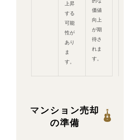
的な
上昇
価値
する
向上
可能
が期
性が
待さ
あり
れま
ま
す。
す。
マンション売却
の準備