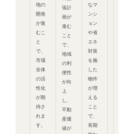
地の
なマ
張計
開発
ンシ
画が
が進
ョン
進む
むこ
や省
こと
と
エネ
で、
で、
対策
地域
市場
を施
の利
全体
した
便性
の活
物件
が向
性化
が増
上
が期
える
し、
待さ
こと
不動
れま
で、
産価
す。
長期
値が