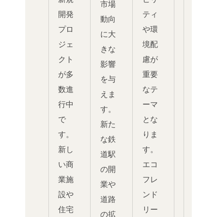
市場
開発
ティ
動向
プロ
や環
に大
ジェ
境配
きな
クト
慮が
影響
が多
重要
を与
数進
なテ
えま
行中
ーマ
す。
で
とな
新た
す。
りま
な鉄
新し
す。
道駅
い商
エコ
の開
業施
フレ
業や
設や
ンド
道路
住宅
リー
の拡