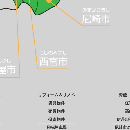
ム
リフォーム＆リノベ
資産
賃貸物件
任
売買物件
高
投資物件
伊丹の
月極駐車場
尼崎市