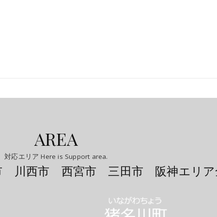
AREA
対応エリア Here is Support area.
市 川西市 西宮市 三田市 阪神エリア