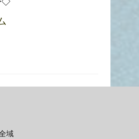
◆◇
ム
全域