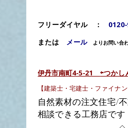
フリーダイヤル ：
0120
または
メール
よりお問い合わ
伊丹市南町
4-5-21
⇦つかし
【建築士・宅建士・ファイナ
自然素材の注文住宅/不
相談できる工務店です