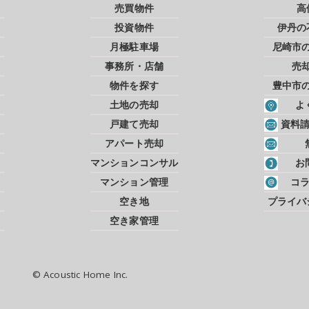
売買物件
高
投資物件
伊丹の
月極駐車場
尼崎市
事務所・店舗
売
物件を探す
豊中市
土地の売却
よ
戸建て売却
資料
アパート売却
マンションコンサル
お
マンション管理
コ
空き地
プライバ
空き家管理
© Acoustic Home Inc.