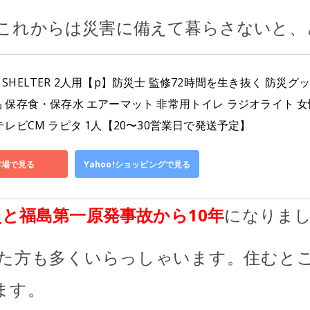
これからは災害に備えて暮らさないと、
SHELTER 2人用【p】防災士 監修72時間を生き抜く 防災グ
品 保存食・保存水 エアーマット 非常用トイレ ラジオライト 女
テレビCM ラピタ 1人【20〜30営業日で発送予定】
市場で見る
Yahoo!ショッピングで見る
災と福島第一原発事故から10年
になりま
た方も多くいらっしゃいます。住むと
ます。