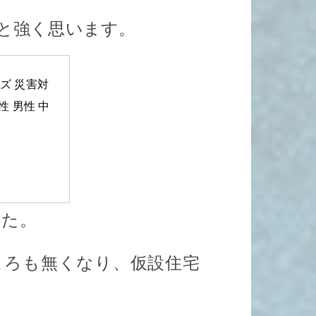
と強く思います。
ッズ 災害対
性 男性 中
した。
ころも無くなり、仮設住宅