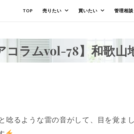
TOP
売りたい
買いたい
管理相談
アコラムvol-78】和歌山
と唸るような雷の音がして、目を覚ま
す