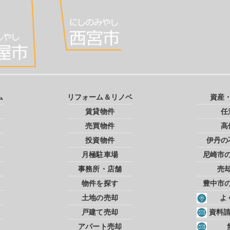
ム
リフォーム＆リノベ
資産
賃貸物件
任
売買物件
高
投資物件
伊丹の
月極駐車場
尼崎市
事務所・店舗
売
物件を探す
豊中市
土地の売却
よ
戸建て売却
資料
アパート売却