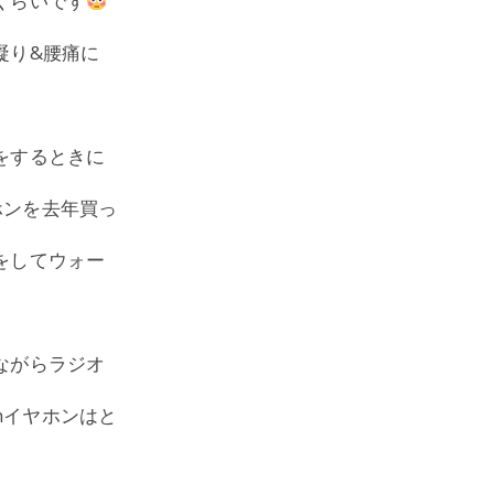
くらいです
凝り&腰痛に
をするときに
ヤホンを去年買っ
をしてウォー
ながらラジオ
thイヤホンはと