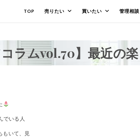
TOP
売りたい
買いたい
管理相談
コラムvol.70】最近の
た
んでいる人
ちもいて、見