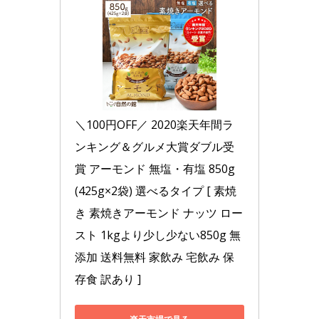
＼100円OFF／ 2020楽天年間ラ
ンキング＆グルメ大賞ダブル受
賞 アーモンド 無塩・有塩 850g 
(425g×2袋) 選べるタイプ [ 素焼
き 素焼きアーモンド ナッツ ロー
スト 1kgより少し少ない850g 無
添加 送料無料 家飲み 宅飲み 保
存食 訳あり ]