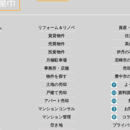
ム
リフォーム＆リノベ
資産
賃貸物件
任
売買物件
高
投資物件
伊丹の
月極駐車場
尼崎市
事務所・店舗
売
物件を探す
豊中市
土地の売却
よ
戸建て売却
資料
アパート売却
マンションコンサル
お
マンション管理
コ
空き地
プライバ